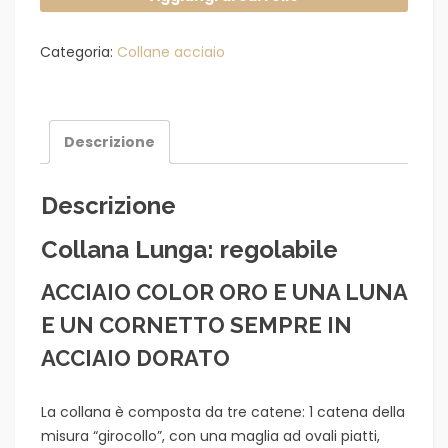
a
3
Categoria:
Collane acciaio
catene
con
luna
e
Descrizione
cornetto
quantità
Descrizione
Collana Lunga: regolabile
ACCIAIO COLOR ORO E UNA LUNA
E UN CORNETTO SEMPRE IN
ACCIAIO DORATO
La collana è composta da tre catene: 1 catena della
misura “girocollo”, con una maglia ad ovali piatti,