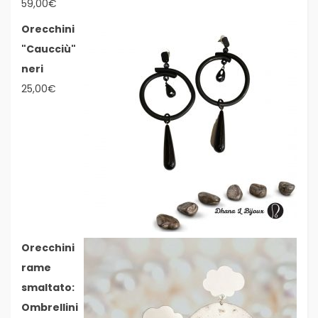
59,00
€
Orecchini
"Caucciù"
neri
25,00
€
Orecchini
rame
smaltato:
Ombrellini