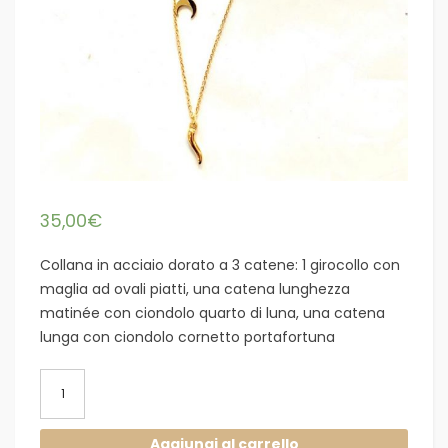
35,00
€
Collana in acciaio dorato a 3 catene: 1 girocollo con
maglia ad ovali piatti, una catena lunghezza
matinée con ciondolo quarto di luna, una catena
lunga con ciondolo cornetto portafortuna
Collana
acciaio
dorato
Aggiungi al carrello