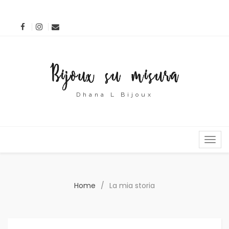
Dhana L Bijoux
MENU
Home
/
La mia storia