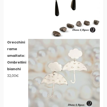
Orecchini
rame
smaltato:
Ombrellini
bianchi
32,00
€