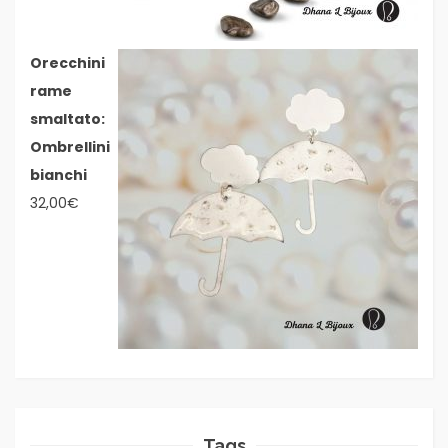
Orecchini
rame
smaltato:
Ombrellini
bianchi
32,00
€
Tags