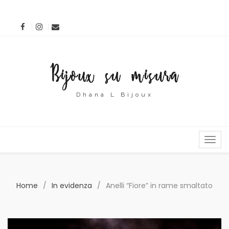
Dhana L Bijoux
MENU
Home
/
In evidenza
/
Anelli “Fiore” in rame smaltato