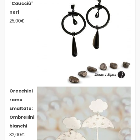
"Caucciù"
neri
25,00
€
Orecchini
rame
smaltato:
Ombrellini
bianchi
32,00
€