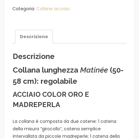
catena
Categoria:
Collane acciaio
e
madreperla
quantità
Descrizione
Descrizione
Collana lunghezza
Matinée
(50-
58 cm): regolabile
ACCIAIO COLOR ORO E
MADREPERLA
La collana è composta da due catene: 1 catena
della misura “girocollo”, catena semplice
intervallata da piccole madreperle; 1 catena della