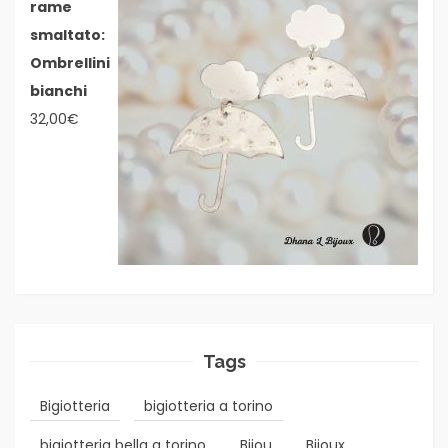
rame
smaltato:
Ombrellini
bianchi
32,00
€
Tags
Bigiotteria
bigiotteria a torino
bigiotteria bella a torino
Bijou
Bijoux