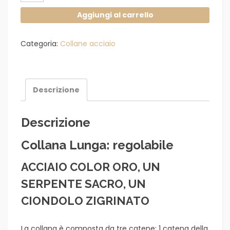
dorato
Aggiungi al carrello
a
3
Categoria:
Collane acciaio
catene
a
tema
serpente
Descrizione
sacro
quantità
Descrizione
Collana Lunga: regolabile
ACCIAIO COLOR ORO, UN
SERPENTE SACRO, UN
CIONDOLO ZIGRINATO
La collana è composta da tre catene: 1 catena della