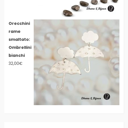
Orecchini
rame
smaltato:
Ombrellini
bianchi
32,00
€