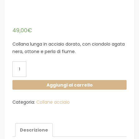
49,00
€
Collana lunga in acciaio dorato, con ciondolo agata
nera, ottone e perla di fiume.
Collana
acciaio
dorato
Aggiungi al carrello
ciondolo
agata
Categoria:
Collane acciaio
nera
quantità
Descrizione