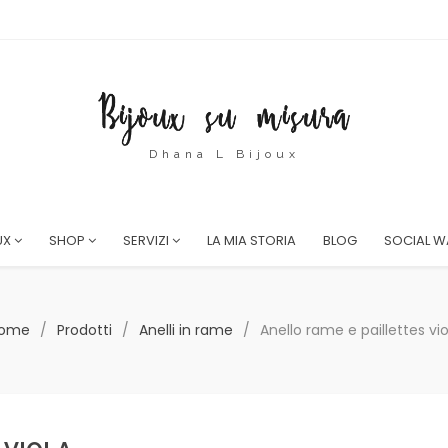
Dhana L Bijoux
UX
SHOP
SERVIZI
LA MIA STORIA
BLOG
SOCIAL W
ome
/
Prodotti
/
Anelli in rame
/
Anello rame e paillettes vio