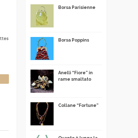
Borsa Parisienne
ettes
Borsa Poppins
Anelli “Fiore” in
rame smaltato
Collane “Fortune”
Quanto è lunga la