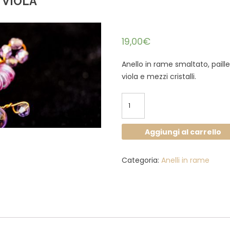
 VIOLA
19,00
€
Anello in rame smaltato, paill
viola e mezzi cristalli.
Anello
rame
e
Aggiungi al carrello
paillettes
viola
Categoria:
Anelli in rame
quantità