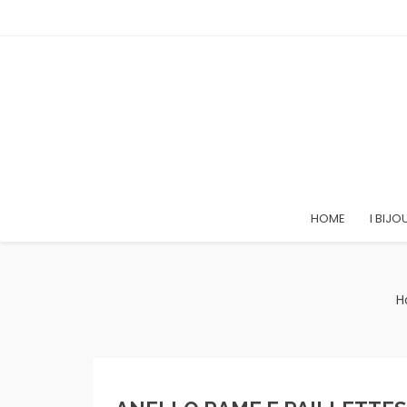
HOME
I BIJO
H