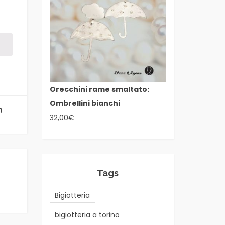
Orecchini rame smaltato:
Ombrellini bianchi
32,00
€
Tags
Bigiotteria
bigiotteria a torino