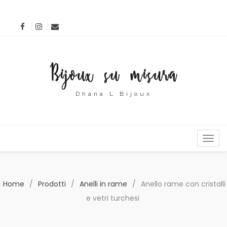
Dhana L Bijoux
MENU
Home
/
Prodotti
/
Anelli in rame
/
Anello rame con cristalli
e vetri turchesi