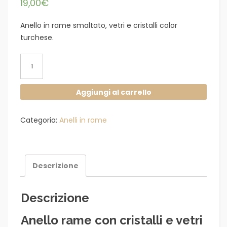
19,00
€
Anello in rame smaltato, vetri e cristalli color
turchese.
Anello
rame
con
Aggiungi al carrello
cristalli
e
Categoria:
Anelli in rame
vetri
turchesi
quantità
Descrizione
Descrizione
Anello rame con cristalli e vetri