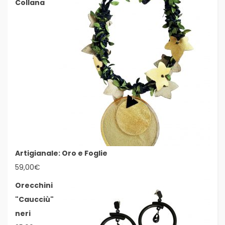
Collana
Artigianale: Oro e Foglie
59,00
€
Orecchini
"Caucciù"
neri