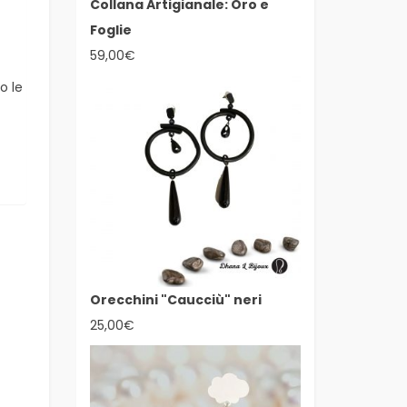
Collana Artigianale: Oro e
Foglie
59,00
€
o le
Orecchini "Caucciù" neri
25,00
€