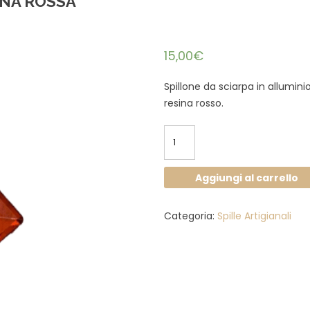
INA ROSSA
15,00
€
Spillone da sciarpa in allumini
resina rosso.
Spillone
alluminio
e
Aggiungi al carrello
resina
rossa
Categoria:
Spille Artigianali
quantità