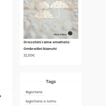
Orecchini rame smaltato:
Ombrellini bianchi
32,00
€
Tags
Bigiotteria
bigiotteria a torino