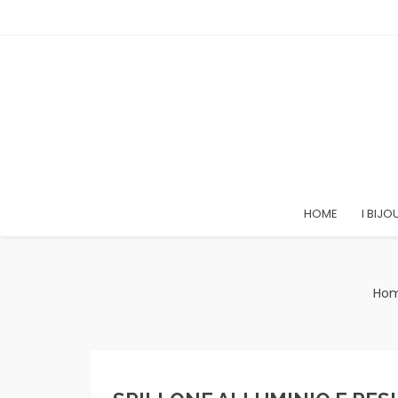
HOME
I BIJO
Ho