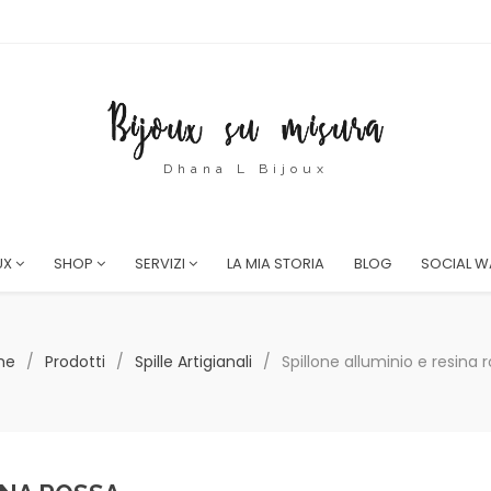
Dhana L Bijoux
UX
SHOP
SERVIZI
LA MIA STORIA
BLOG
SOCIAL W
me
/
Prodotti
/
Spille Artigianali
/
Spillone alluminio e resina 