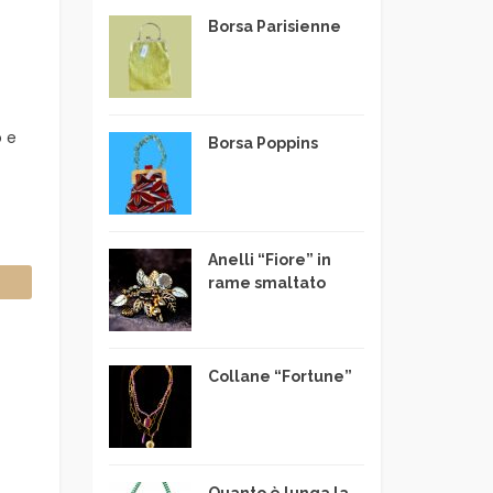
Borsa Parisienne
o e
Borsa Poppins
Anelli “Fiore” in
rame smaltato
Collane “Fortune”
Quanto è lunga la