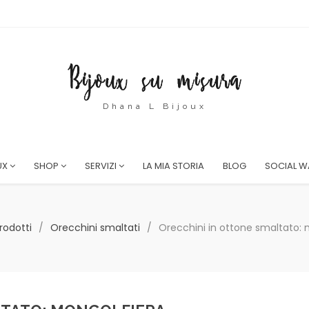
Dhana L Bijoux
UX
SHOP
SERVIZI
LA MIA STORIA
BLOG
SOCIAL W
rodotti
/
Orecchini smaltati
/
Orecchini in ottone smaltato: 