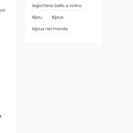
bigiotteria bella a torino
tri
Bijou
Bijoux
bijoux nel mondo
k