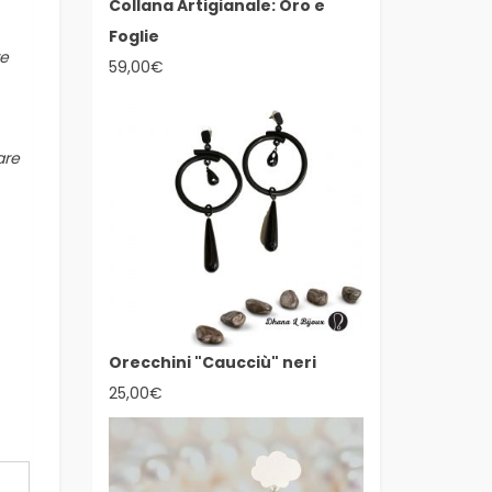
Collana Artigianale: Oro e
Foglie
re
59,00
€
are
Orecchini "Caucciù" neri
25,00
€