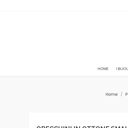
HOME
I BIJO
Home
/
P