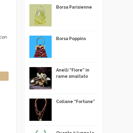
Borsa Parisienne
 con
Borsa Poppins
Anelli “Fiore” in
rame smaltato
Collane “Fortune”
Quanto è lunga la