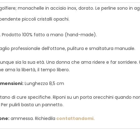
lfiere; monachelle in acciaio inox, dorato. Le perline sono in ag
pendente piccoli cristalli opachi.
. Prodotto 100% fatto a mano (hand-made).
aglio professionale dell’ottone, pulitura e smaltatura manuale.
nque sia la sua età. Una donna che ama ridere e far sorridere.
 ama la libertà, il tempo libero.
imensioni:
Lunghezza 8,5 cm
ano di cure specifiche. Riponi su un porta orecchini quando non 
i. Per pulirli basta un pannetto.
one:
ammessa. Richiedila
contattandomi.