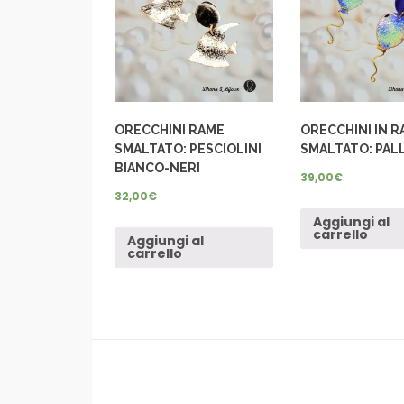
ORECCHINI RAME
ORECCHINI IN 
SMALTATO: PESCIOLINI
SMALTATO: PAL
BIANCO-NERI
39,00
€
32,00
€
Aggiungi al
carrello
Aggiungi al
carrello