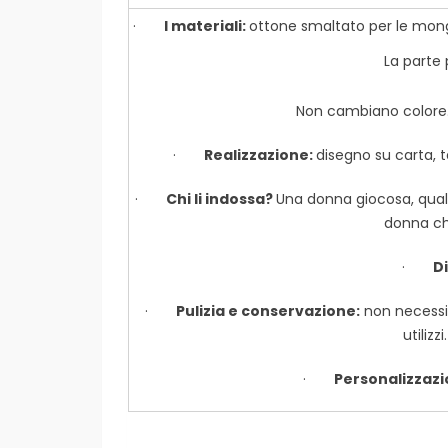
·
I materiali:
ottone smaltato per le mongo
La parte 
Non cambiano colore
·
Realizzazione:
disegno su carta, t
·
Chi li indossa?
Una donna giocosa, qualu
donna che
·
D
·
Pulizia e conservazione:
non necessit
utilizz
·
Personalizzazi