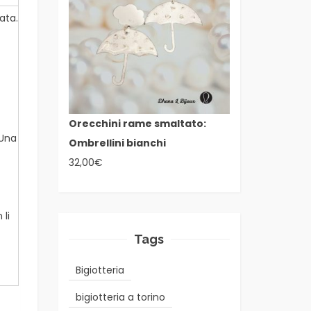
ata.
Orecchini rame smaltato:
 Una
Ombrellini bianchi
32,00
€
li
Tags
Bigiotteria
bigiotteria a torino