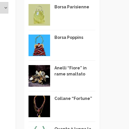
Borsa Parisienne
Borsa Poppins
Anelli “Fiore” in
rame smaltato
Collane “Fortune”
Quanto è lunga la