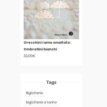
Orecchini rame smaltato:
Ombrellini bianchi
32,00
€
Tags
Bigiotteria
bigiotteria a torino