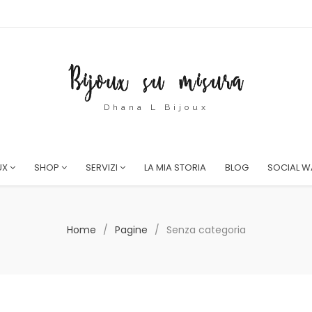
Dhana L Bijoux
UX
SHOP
SERVIZI
LA MIA STORIA
BLOG
SOCIAL W
Home
/
Pagine
/
Senza categoria