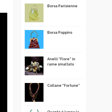
Borsa Parisienne
Borsa Poppins
Anelli “Fiore” in
rame smaltato
Collane “Fortune”
Quanto è lunga la