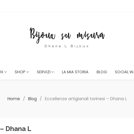
Dhana L Bijoux
UX
SHOP
SERVIZI
LA MIA STORIA
BLOG
SOCIAL W
Home
/
Blog
/
Eccellenze artigianali torinesi – Dhana L
i – Dhana L