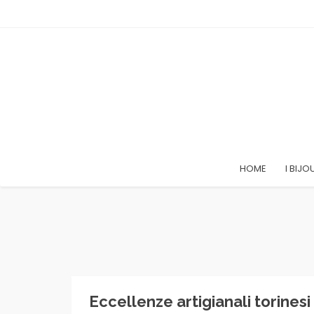
HOME
I BIJO
Eccellenze artigianali torines