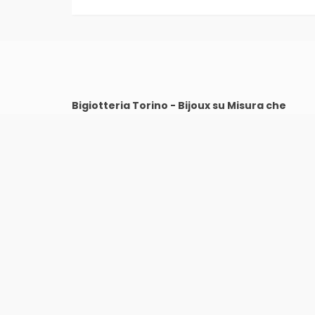
Bigiotteria Torino - Bijoux su Misura che
raccontano chi sei
VIA CARLO ALBERTO 39, 10123 Torino/A
LUNEDI': CHIUSO LA MATTINA | POMERIGGIO 15:30 -
19:30
DA MARTEDI’ A SABATO: 10:30 - 14:00 | 15:30 - 19:30
(ORARIO CONTINUATO)
DOMENICA: CHIUSO