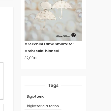
Orecchini rame smaltato:
Ombrellini bianchi
32,00
€
Tags
Bigiotteria
bigiotteria a torino