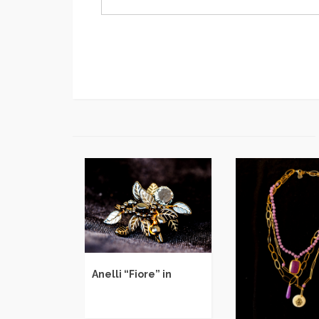
lli “Fiore” in