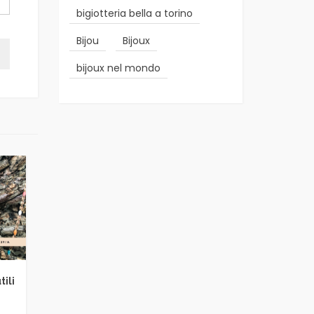
bigiotteria bella a torino
Bijou
Bijoux
bijoux nel mondo
: come
La Trasformazione