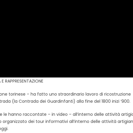
A E RAPPRESENTAZIONE
one torinese – ha fatto uno straordinario lavoro di ricostruzione
trada (la Contrada dei Guardinfanti) alla fine del 1800 inizi ‘900.
le hanno raccontate – in video – all’interno delle attività artigi
ganizzato dei tour informativi all’interno delle attività artigiana
ggi.