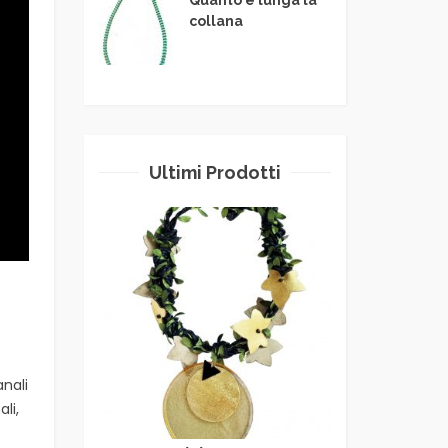
collana
Ultimi Prodotti
anali
li,