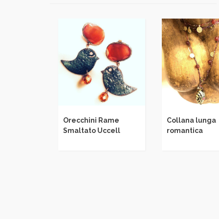
Orecchini Rame
Collana lunga
Smaltato Uccell
romantica
alle