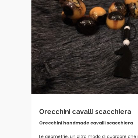
Orecchini cavalli scacchiera
Orecchini handmade cavalli scacchiera
Le geometrie, un altro modo di guardare che 