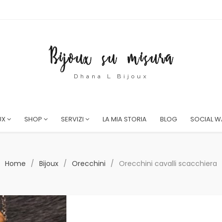
Dhana L Bijoux
UX
SHOP
SERVIZI
LA MIA STORIA
BLOG
SOCIAL W
Home
/
Bijoux
/
Orecchini
/
Orecchini cavalli scacchiera