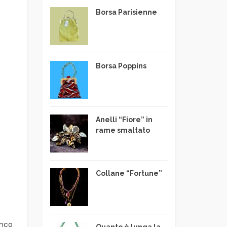
Borsa Parisienne
Borsa Poppins
Anelli “Fiore” in
rame smaltato
Collane “Fortune”
anco
Quanto è lunga la