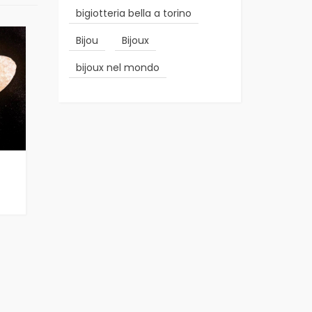
bigiotteria bella a torino
Bijou
Bijoux
bijoux nel mondo
Orecchini Tamburelli
– C