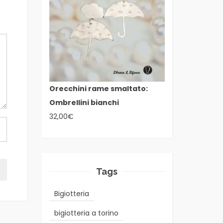
Orecchini rame smaltato:
Ombrellini bianchi
32,00
€
Tags
Bigiotteria
bigiotteria a torino