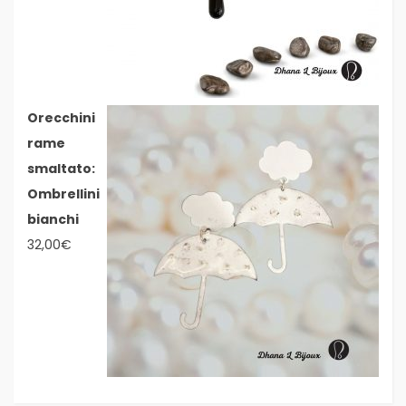
Orecchini
rame
smaltato:
Ombrellini
bianchi
32,00
€