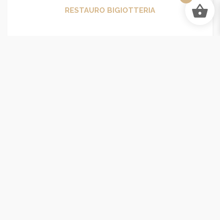
RESTAURO BIGIOTTERIA
Bigiotteria Torino - Bijoux su Misura che raccontano
chi sei
VIA CARLO ALBERTO 39, 10123 Torino/A
LUNEDI': CHIUSO LA MATTINA | POMERIGGIO 15:30 - 19:30
DA MARTEDI’ A SABATO: 10:30 - 14:00 | 15:30 - 19:30 (ORARIO
CONTINUATO)
DOMENICA: CHIUSO