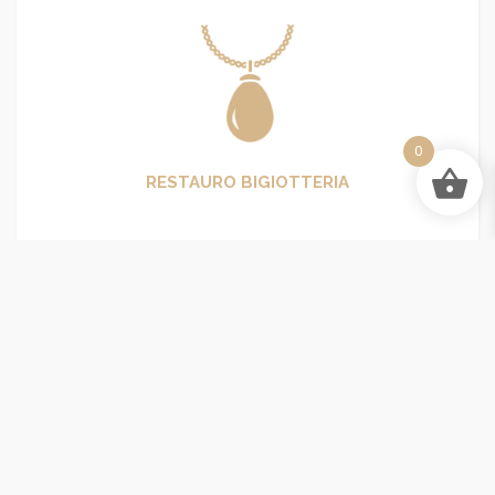
0
RESTAURO BIGIOTTERIA
Bigiotteria Torino - Bijoux su Misura che raccontano
chi sei
VIA CARLO ALBERTO 39, 10123 Torino/A
LUNEDI': CHIUSO LA MATTINA | POMERIGGIO 15:30 - 19:30