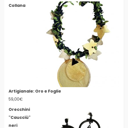
Collana
Artigianale: Oro e Foglie
59,00
€
Orecchini
"Caucciù"
neri