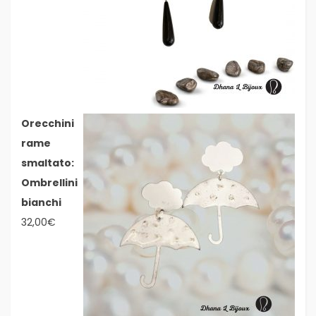
Orecchini
rame
smaltato:
Ombrellini
bianchi
32,00
€