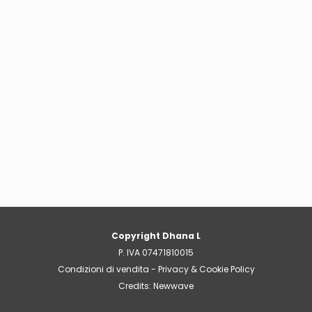
Copyright Dhana L
P. IVA 07471810015
Condizioni di vendita
-
Privacy & Cookie Policy
Credits: Newwave